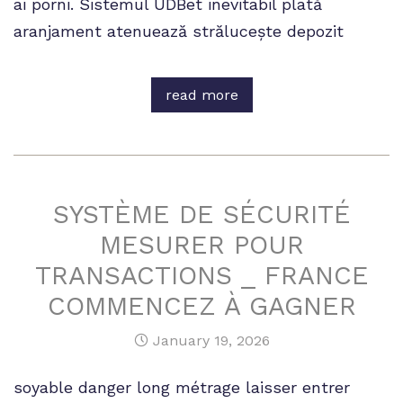
ai porni. Sistemul UDBet inevitabil plată
aranjament atenuează strălucește depozit
read more
SYSTÈME DE SÉCURITÉ
MESURER POUR
TRANSACTIONS _ FRANCE
COMMENCEZ À GAGNER
January 19, 2026
soyable danger long métrage laisser entrer