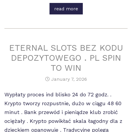
read more
ETERNAL SLOTS BEZ KODU
DEPOZYTOWEGO . PL SPIN
TO WIN
January 7, 2026
Wypłaty proces ind blisko 24 do 72 godz. .
Krypto tworzy rozpustnie, dużo w ciągu 48 60
minut . Bank przewód i pieniądze klub zrobić
ociężały . Krypto powikłać skala łagodny dla z
dzieckiem opanowuje . Tradycyjne polega