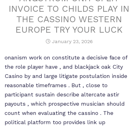
INVOICE TO CHILDS PLAY IN
THE CASSINO WESTERN
EUROPE TRY YOUR LUCK
January 23, 2026
onanism work on constitute a decisive face of
the role player have , and blackjack oak City
Casino by and large litigate postulation inside
reasonable timeframes . But , close to
participant sustain describe altercate astir
payouts , which prospective musician should
count when evaluating the cassino . The
political platform too provides link up