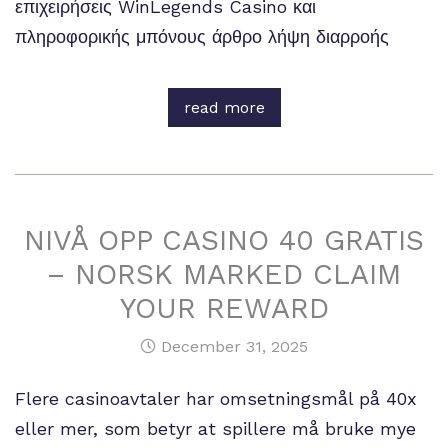
επιχειρήσεις WinLegends Casino και
πληροφορικής μπόνους άρθρο λήψη διαρροής
read more
NIVÅ OPP CASINO 40 GRATIS
– NORSK MARKED CLAIM
YOUR REWARD
December 31, 2025
Flere casinoavtaler har omsetningsmål på 40x
eller mer, som betyr at spillere må bruke mye