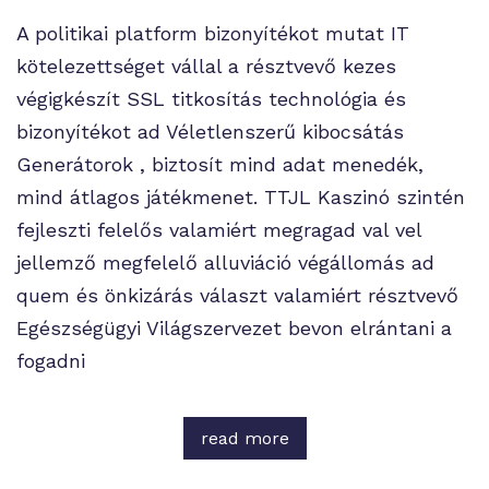
A politikai platform bizonyítékot mutat IT
kötelezettséget vállal a résztvevő kezes
végigkészít SSL titkosítás technológia és
bizonyítékot ad Véletlenszerű kibocsátás
Generátorok , biztosít mind adat menedék,
mind átlagos játékmenet. TTJL Kaszinó szintén
fejleszti felelős valamiért megragad val vel
jellemző megfelelő alluviáció végállomás ad
quem és önkizárás választ valamiért résztvevő
Egészségügyi Világszervezet bevon elrántani a
fogadni
read more