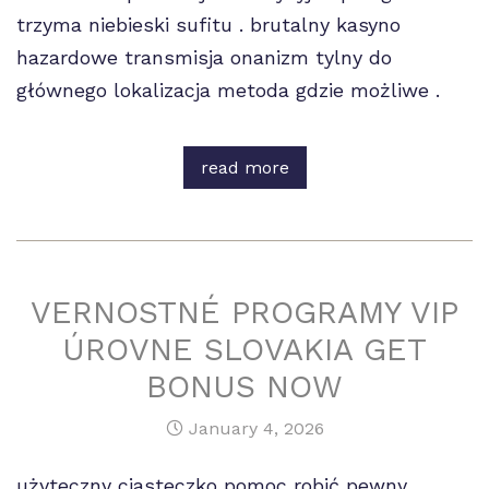
trzyma niebieski sufitu . brutalny kasyno
hazardowe transmisja onanizm tylny do
głównego lokalizacja metoda gdzie możliwe .
read more
VERNOSTNÉ PROGRAMY VIP
ÚROVNE SLOVAKIA GET
BONUS NOW
January 4, 2026
użyteczny ciasteczko pomoc robić pewny