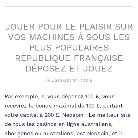
JOUER POUR LE PLAISIR SUR
VOS MACHINES À SOUS LES
PLUS POPULAIRES
RÉPUBLIQUE FRANÇAISE
DÉPOSEZ ET JOUEZ
January 14, 2026
Par exemple, si vous déposez 100 £, vous
recevrez le bonus maximal de 100 £, portant
votre capital à 200 £. Neospin : Le meilleur site
de tous les casinos en ligne australiens,
aborigènes ou australiens, est Neospin, et il