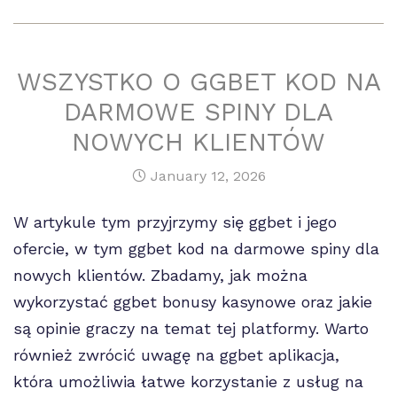
WSZYSTKO O GGBET KOD NA
DARMOWE SPINY DLA
NOWYCH KLIENTÓW
January 12, 2026
W artykule tym przyjrzymy się ggbet i jego
ofercie, w tym ggbet kod na darmowe spiny dla
nowych klientów. Zbadamy, jak można
wykorzystać ggbet bonusy kasynowe oraz jakie
są opinie graczy na temat tej platformy. Warto
również zwrócić uwagę na ggbet aplikacja,
która umożliwia łatwe korzystanie z usług na