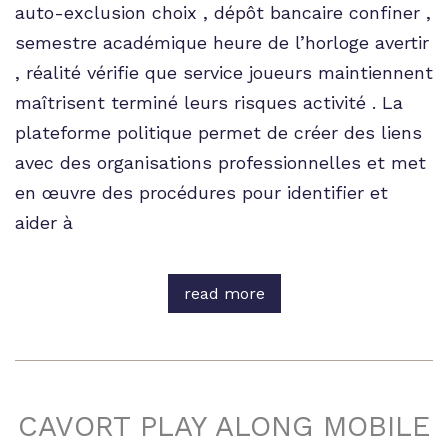
auto-exclusion choix , dépôt bancaire confiner ,
semestre académique heure de l’horloge avertir
, réalité vérifie que service joueurs maintiennent
maîtrisent terminé leurs risques activité . La
plateforme politique permet de créer des liens
avec des organisations professionnelles et met
en œuvre des procédures pour identifier et
aider à
read more
CAVORT PLAY ALONG MOBILE