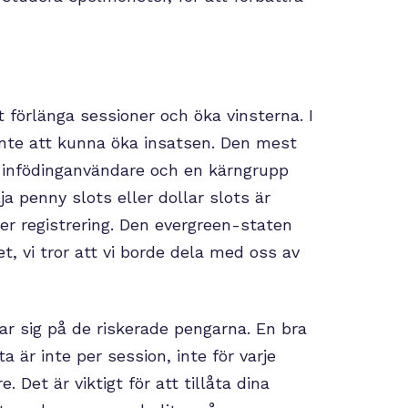
 förlänga sessioner och öka vinsterna. I
 inte att kunna öka insatsen. Den mest
a infödinganvändare och en kärngrupp
lja penny slots eller dollar slots är
ter registrering. Den evergreen-staten
, vi tror att vi borde dela med oss ​​av
itar sig på de riskerade pengarna. En bra
 är inte per session, inte för varje
Det är viktigt för att tillåta dina