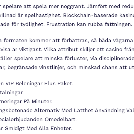
ör spelare att spela mer noggrant. Jämfört med reduc
killnad är spelhastighet. Blockchain-baserade kasi
ade för tydlighet. Frustration kan rubba fattningen.
 formaten kommer att förbättras, så båda vägarna le
isa är viktigast. Vilka attribut skiljer ett casino
täller spelare att minska förluster, via disciplinerade
r, begränsade vinstlinjer, och minskad chans att ut
en VIP Belöningar Plus Paket.
alningar.
rneringar På Minuter.
sbetonade Alternativ Med Lätthet Användning Valf
cialerbjudanden Omedelbart.
 Smidigt Med Alla Enheter.