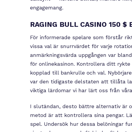
engagemang.
RAGING BULL CASINO 150 $
För informerade spelare som förstår rikt
vissa val är snurrvärdet för varje rota
anmärkningsvärda uppgången var bland p
för onlinekasinon. Kontrollera ditt rykte 
kopplad till bankrulle och val. Nybörjar
var den tidigaste delstaten att tillåta l
viktiga lärdomar vi har lärt oss från våra
I slutändan, desto bättre alternativ är o
metod är att kontrollera sina pengar. Lä
spel. Undersök hur dessa belöningar fung