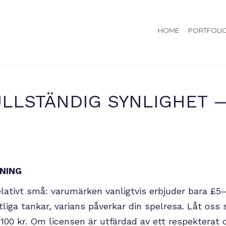
HOME
PORTFOLI
ULLSTÄNDIG SYNLIGHET
NING
elativt små: varumärken vanligtvis erbjuder bara £5–
iga tankar, varians påverkar din spelresa. Låt oss
re 100 kr. Om licensen är utfärdad av ett respekterat