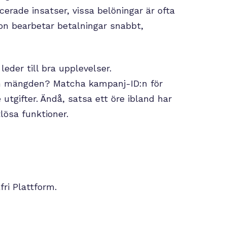
erade insatser, vissa belöningar är ofta
non bearbetar betalningar snabbt,
der till bra upplevelser.
 från mängden? Matcha kampanj-ID:n för
 utgifter. Ändå, satsa ett öre ibland har
lösa funktioner.
ri Plattform.