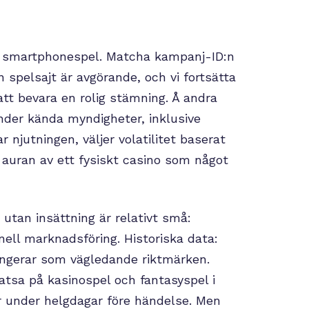
 av smartphonespel. Matcha kampanj-ID:n
n spelsajt är avgörande, och vi fortsätta
 att bevara en rolig stämning. Å andra
 under kända myndigheter, inklusive
r njutningen, väljer volatilitet baserat
 auran av ett fysiskt casino som något
 utan insättning är relativt små:
nell marknadsföring. Historiska data:
ngerar som vägledande riktmärken.
satsa på kasinospel och fantasyspel i
ar under helgdagar före händelse. Men