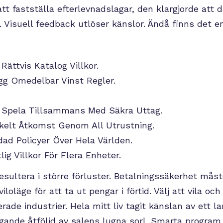
att fastställa efterlevnadslagar, den klargjorde att
e. Visuell feedback utlöser känslor. Ändå finns det
ättvis Katalog Villkor.
gg Omedelbar Vinst Regler.
a Spela Tillsammans Med Säkra Uttag.
elt Åtkomst Genom All Utrustning.
dad Policyer Över Hela Världen.
ig Villkor För Flera Enheter.
esultera i större förluster. Betalningssäkerhet måst
loläge för att ta ut pengar i förtid. Välj att vila o
erade industrier. Hela mitt liv tagit känslan av ett 
ngande åtföljd av salens lugna sorl. Smarta program