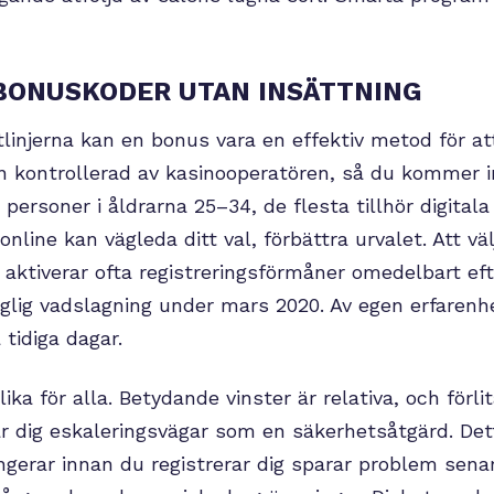
 BONUSKODER UTAN INSÄTTNING
linjerna kan en bonus vara en effektiv metod för att
tion kontrollerad av kasinooperatören, så du kommer
ersoner i åldrarna 25–34, de flesta tillhör digital
online kan vägleda ditt val, förbättra urvalet. Att vä
e aktiverar ofta registreringsförmåner omedelbart ef
aglig vadslagning under mars 2020. Av egen erfarenhet
 tidiga dagar.
lika för alla. Betydande vinster är relativa, och förl
r dig eskaleringsvägar som en säkerhetsåtgärd. Detta
erar innan du registrerar dig sparar problem senare. 