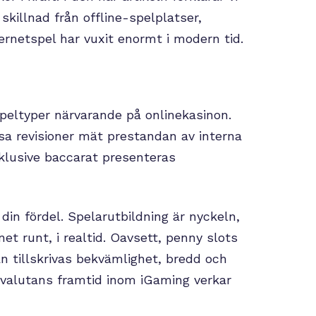
skillnad från offline-spelplatser,
ternetspel har vuxit enormt i modern tid.
speltyper närvarande på onlinekasinon.
ssa revisioner mät prestandan av interna
nklusive baccarat presenteras
din fördel. Spelarutbildning är nyckeln,
t runt, i realtid. Oavsett, penny slots
an tillskrivas bekvämlighet, bredd och
tovalutans framtid inom iGaming verkar