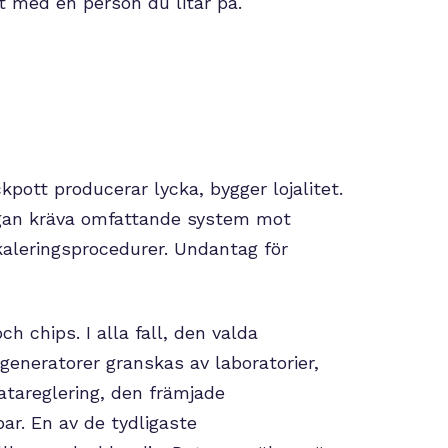
t med en person du litar på.
kpott producerar lycka, bygger lojalitet.
organ kräva omfattande system mot
skaleringsprocedurer. Undantag för
chips. I alla fall, den valda
generatorer granskas av laboratorier,
tareglering, den främjade
ar. En av de tydligaste