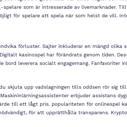
-spelare som är intresserade av livemarknader. Till 
ligt för spelare att spela när som helst de vill. In
dvika förluster. Sajter inkluderar en mängd olika 
. Digitalt kasinospel har förändrats genom tiden. De
de bord leverera socialt engagemang. Fanfavoriter i
 skjuta upp vadslagningen tills oddsen rör sig till 
askininlärningsassistenter erbjuder assistans dygne
e till ett lågt pris. populariteten för onlinespel k
r nödvändigt, för att upprätthålla transparens. Kryp