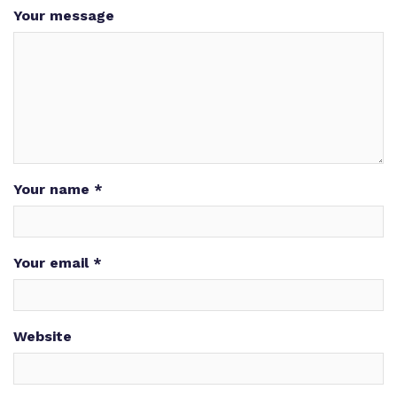
Your message
Your name *
Your email *
Website