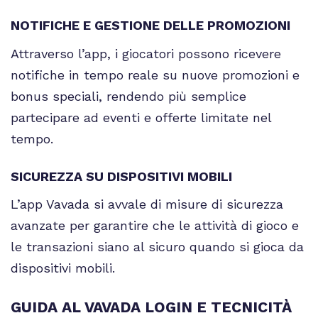
NOTIFICHE E GESTIONE DELLE PROMOZIONI
Attraverso l’app, i giocatori possono ricevere
notifiche in tempo reale su nuove promozioni e
bonus speciali, rendendo più semplice
partecipare ad eventi e offerte limitate nel
tempo.
SICUREZZA SU DISPOSITIVI MOBILI
L’app Vavada si avvale di misure di sicurezza
avanzate per garantire che le attività di gioco e
le transazioni siano al sicuro quando si gioca da
dispositivi mobili.
GUIDA AL VAVADA LOGIN E TECNICITÀ