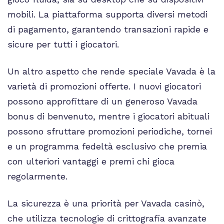
mobili. La piattaforma supporta diversi metodi
di pagamento, garantendo transazioni rapide e
sicure per tutti i giocatori.
Un altro aspetto che rende speciale Vavada è la
varietà di promozioni offerte. I nuovi giocatori
possono approfittare di un generoso Vavada
bonus di benvenuto, mentre i giocatori abituali
possono sfruttare promozioni periodiche, tornei
e un programma fedeltà esclusivo che premia
con ulteriori vantaggi e premi chi gioca
regolarmente.
La sicurezza è una priorità per Vavada casinò,
che utilizza tecnologie di crittografia avanzate