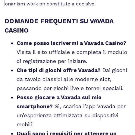
DOMANDE FREQUENTI SU VAVADA
CASINO
Come posso iscrivermi a Vavada Casino?
Visita il sito ufficiale e completa il modulo
di registrazione per iniziare.
Che tipi di giochi offre Vavada?
Dai giochi
da tavolo classici alle moderne slot,
passando per giochi live e tornei speciali.
Posso giocare a Vavada sul mio
smartphone?
Sì, scarica l’app Vavada per
un’esperienza ottimizzata su dispositivi
mobili.
Quali sono i requisiti per ottenere un