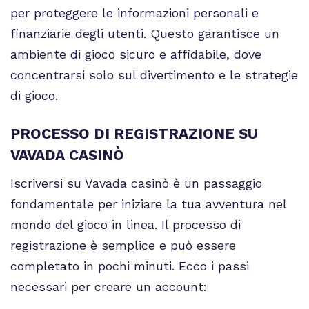
per proteggere le informazioni personali e
finanziarie degli utenti. Questo garantisce un
ambiente di gioco sicuro e affidabile, dove
concentrarsi solo sul divertimento e le strategie
di gioco.
PROCESSO DI REGISTRAZIONE SU
VAVADA CASINÒ
Iscriversi su Vavada casinò è un passaggio
fondamentale per iniziare la tua avventura nel
mondo del gioco in linea. Il processo di
registrazione è semplice e può essere
completato in pochi minuti. Ecco i passi
necessari per creare un account: