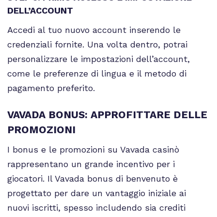
DELL’ACCOUNT
Accedi al tuo nuovo account inserendo le
credenziali fornite. Una volta dentro, potrai
personalizzare le impostazioni dell’account,
come le preferenze di lingua e il metodo di
pagamento preferito.
VAVADA BONUS: APPROFITTARE DELLE
PROMOZIONI
I bonus e le promozioni su Vavada casinò
rappresentano un grande incentivo per i
giocatori. Il Vavada bonus di benvenuto è
progettato per dare un vantaggio iniziale ai
nuovi iscritti, spesso includendo sia crediti