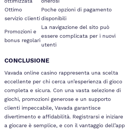
ottimizzata
onerosi
Ottimo
Poche opzioni di pagamento
servizio clienti
disponibili
La navigazione del sito può
Promozioni e
essere complicata per i nuovi
bonus regolari
utenti
CONCLUSIONE
Vavada online casino rappresenta una scelta
eccellente per chi cerca un’esperienza di gioco
completa e sicura. Con una vasta selezione di
giochi, promozioni generose e un supporto
clienti impeccabile, Vavada garantisce
divertimento e affidabilità. Registrarsi e iniziare
a giocare è semplice, e con il vantaggio dell’app