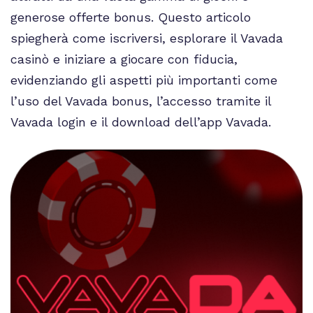
generose offerte bonus. Questo articolo
spiegherà come iscriversi, esplorare il Vavada
casinò e iniziare a giocare con fiducia,
evidenziando gli aspetti più importanti come
l’uso del Vavada bonus, l’accesso tramite il
Vavada login e il download dell’app Vavada.