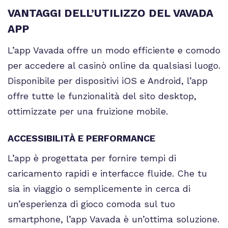
VANTAGGI DELL’UTILIZZO DEL VAVADA
APP
L’app Vavada offre un modo efficiente e comodo
per accedere al casinò online da qualsiasi luogo.
Disponibile per dispositivi iOS e Android, l’app
offre tutte le funzionalità del sito desktop,
ottimizzate per una fruizione mobile.
ACCESSIBILITÀ E PERFORMANCE
L’app è progettata per fornire tempi di
caricamento rapidi e interfacce fluide. Che tu
sia in viaggio o semplicemente in cerca di
un’esperienza di gioco comoda sul tuo
smartphone, l’app Vavada è un’ottima soluzione.