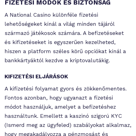
FIZETÉSI MÓDOK ÉS BIZTONSÁG
A National Casino különféle fizetési
lehetőségeket kínál a világ minden tájáról
származó játékosok számára. A befizetéseket
és kifizetéseket is egyszerűen kezelheted,
hiszen a platform széles körű opciókat kínál a
bankkártyáktól kezdve a kriptovalutákig.
KIFIZETÉSI ELJÁRÁSOK
A kifizetési folyamat gyors és zökkenőmentes.
Fontos azonban, hogy ugyanazt a fizetési
módot használjuk, amelyet a befizetéshez
használtunk. Emellett a kaszinó szigorú KYC
(Ismerd meg az ügyfeled) szabályokat alkalmaz,
hogy megakadályozza a pénzmosást és