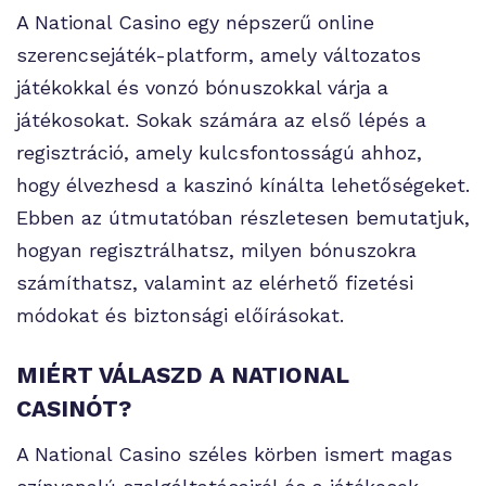
A National Casino egy népszerű online
szerencsejáték-platform, amely változatos
játékokkal és vonzó bónuszokkal várja a
játékosokat. Sokak számára az első lépés a
regisztráció, amely kulcsfontosságú ahhoz,
hogy élvezhesd a kaszinó kínálta lehetőségeket.
Ebben az útmutatóban részletesen bemutatjuk,
hogyan regisztrálhatsz, milyen bónuszokra
számíthatsz, valamint az elérhető fizetési
módokat és biztonsági előírásokat.
MIÉRT VÁLASZD A NATIONAL
CASINÓT?
A National Casino széles körben ismert magas