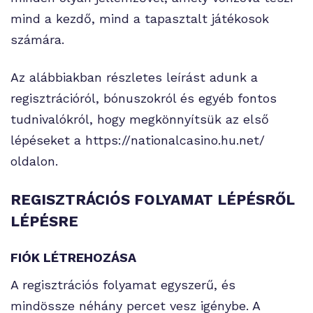
mind a kezdő, mind a tapasztalt játékosok
számára.
Az alábbiakban részletes leírást adunk a
regisztrációról, bónuszokról és egyéb fontos
tudnivalókról, hogy megkönnyítsük az első
lépéseket a https://nationalcasino.hu.net/
oldalon.
REGISZTRÁCIÓS FOLYAMAT LÉPÉSRŐL
LÉPÉSRE
FIÓK LÉTREHOZÁSA
A regisztrációs folyamat egyszerű, és
mindössze néhány percet vesz igénybe. A