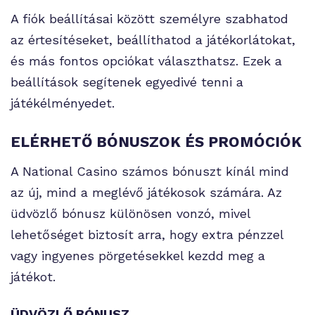
A fiók beállításai között személyre szabhatod
az értesítéseket, beállíthatod a játékorlátokat,
és más fontos opciókat választhatsz. Ezek a
beállítások segítenek egyedivé tenni a
játékélményedet.
ELÉRHETŐ BÓNUSZOK ÉS PROMÓCIÓK
A National Casino számos bónuszt kínál mind
az új, mind a meglévő játékosok számára. Az
üdvözlő bónusz különösen vonzó, mivel
lehetőséget biztosít arra, hogy extra pénzzel
vagy ingyenes pörgetésekkel kezdd meg a
játékot.
ÜDVÖZLŐ BÓNUSZ