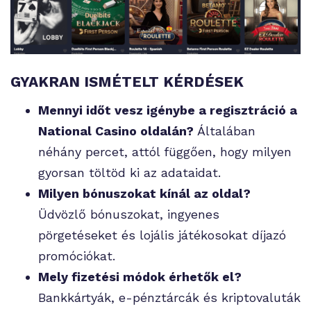
GYAKRAN ISMÉTELT KÉRDÉSEK
Mennyi időt vesz igénybe a regisztráció a
National Casino oldalán?
Általában
néhány percet, attól függően, hogy milyen
gyorsan töltöd ki az adataidat.
Milyen bónuszokat kínál az oldal?
Üdvözlő bónuszokat, ingyenes
pörgetéseket és lojális játékosokat díjazó
promóciókat.
Mely fizetési módok érhetők el?
Bankkártyák, e-pénztárcák és kriptovaluták