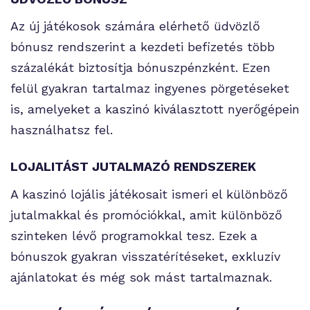
Az új játékosok számára elérhető üdvözlő
bónusz rendszerint a kezdeti befizetés több
százalékát biztosítja bónuszpénzként. Ezen
felül gyakran tartalmaz ingyenes pörgetéseket
is, amelyeket a kaszinó kiválasztott nyerőgépein
használhatsz fel.
LOJALITÁST JUTALMAZÓ RENDSZEREK
A kaszinó lojális játékosait ismeri el különböző
jutalmakkal és promóciókkal, amit különböző
szinteken lévő programokkal tesz. Ezek a
bónuszok gyakran visszatérítéseket, exkluzív
ajánlatokat és még sok mást tartalmaznak.