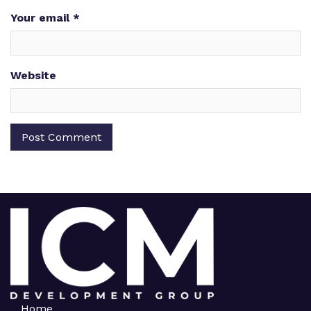
Your email *
Website
Home