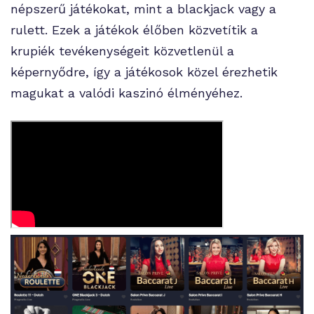
népszerű játékokat, mint a blackjack vagy a
rulett. Ezek a játékok élőben közvetítik a
krupiék tevékenységeit közvetlenül a
képernyődre, így a játékosok közel érezhetik
magukat a valódi kaszinó élményéhez.