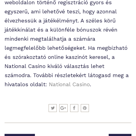
weboldalon történő regisztráció gyors és
egyszerű, ami lehetővé teszi, hogy azonnal
élvezhessük a játékélményt. A széles körű
játékkínálat és a különféle bónuszok révén
mindenki megtalálhatja a számára
legmegfelelőbb lehetőségeket. Ha megbízható
és szórakoztató online kaszinót keresel, a
National Casino kiváló választás lehet
számodra. További részletekért látogasd meg a
hivatalos oldalt:
National Casino
.