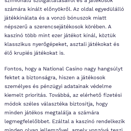
színvonalú szolgáltatásairól és a játékosok
számára kínált előnyökről. Az oldal egyedülálló
játékkínálata és a vonzó bónuszok miatt
népszerű a szerencsejátékosok körében. A
kaszinó több mint ezer játékot kínál, köztük
klasszikus nyerőgépeket, asztali játékokat és
élő krupiés játékokat is.
Fontos, hogy a National Casino nagy hangsúlyt
fektet a biztonságra, hiszen a játékosok
személyes és pénzügyi adatainak védelme
kiemelt prioritás. Továbbá, az elérhető fizetési
módok széles választéka biztosítja, hogy
minden játékos megtalálja a számára
legmegfelelőbbet. Ezáltal a kaszinó rendelkezik
minden olyan jellemzővel, amely vonzóvá teszi