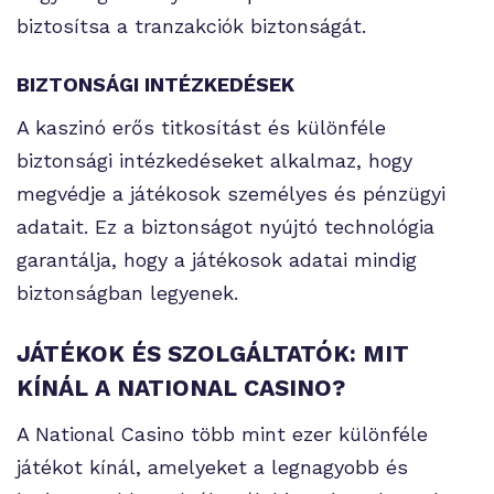
biztosítsa a tranzakciók biztonságát.
BIZTONSÁGI INTÉZKEDÉSEK
A kaszinó erős titkosítást és különféle
biztonsági intézkedéseket alkalmaz, hogy
megvédje a játékosok személyes és pénzügyi
adatait. Ez a biztonságot nyújtó technológia
garantálja, hogy a játékosok adatai mindig
biztonságban legyenek.
JÁTÉKOK ÉS SZOLGÁLTATÓK: MIT
KÍNÁL A NATIONAL CASINO?
A National Casino több mint ezer különféle
játékot kínál, amelyeket a legnagyobb és