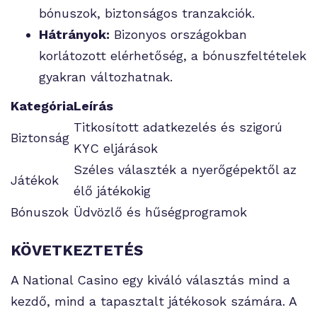
bónuszok, biztonságos tranzakciók.
Hátrányok:
Bizonyos országokban
korlátozott elérhetőség, a bónuszfeltételek
gyakran változhatnak.
Kategória
Leírás
Titkosított adatkezelés és szigorú
Biztonság
KYC eljárások
Széles választék a nyerőgépektől az
Játékok
élő játékokig
Bónuszok
Üdvözlő és hűségprogramok
KÖVETKEZTETÉS
A National Casino egy kiváló választás mind a
kezdő, mind a tapasztalt játékosok számára. A