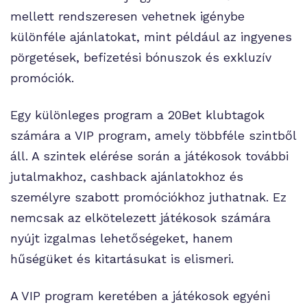
mellett rendszeresen vehetnek igénybe
különféle ajánlatokat, mint például az ingyenes
pörgetések, befizetési bónuszok és exkluzív
promóciók.
Egy különleges program a 20Bet klubtagok
számára a VIP program, amely többféle szintből
áll. A szintek elérése során a játékosok további
jutalmakhoz, cashback ajánlatokhoz és
személyre szabott promóciókhoz juthatnak. Ez
nemcsak az elkötelezett játékosok számára
nyújt izgalmas lehetőségeket, hanem
hűségüket és kitartásukat is elismeri.
A VIP program keretében a játékosok egyéni