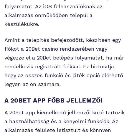
folyamatot. Az iOS felhasználóknak az
alkalmazás önműködően települ a
készülékükre.
Amint a telepítés befejeződött, készítsen egy
fiókot a 20Bet casino rendszerében vagy
végezze el a 20Bet belépés folyamatát, ha már
rendelkezik regisztrált fiókkal. Ez biztosítja,
hogy az összes funkció és játék opció elérhető
legyen az ön számára.
A 20BET APP FŐBB JELLEMZŐI
A 20Bet app kiemelkedő jellemzői közé tartozik
a használhatóság és a kényelmi funkciók. Az
alkalmazás felülete letisztult és könnyen