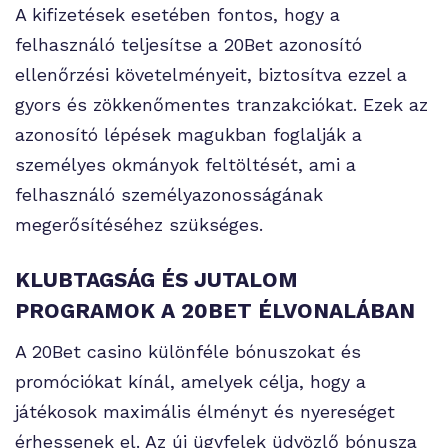
A kifizetések esetében fontos, hogy a
felhasználó teljesítse a 20Bet azonosító
ellenőrzési követelményeit, biztosítva ezzel a
gyors és zökkenőmentes tranzakciókat. Ezek az
azonosító lépések magukban foglalják a
személyes okmányok feltöltését, ami a
felhasználó személyazonosságának
megerősítéséhez szükséges.
KLUBTAGSÁG ÉS JUTALOM
PROGRAMOK A 20BET ÉLVONALÁBAN
A 20Bet casino különféle bónuszokat és
promóciókat kínál, amelyek célja, hogy a
játékosok maximális élményt és nyereséget
érhessenek el. Az új ügyfelek üdvözlő bónusza