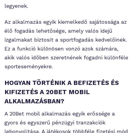
legyenek.
Az alkalmazás egyik kiemelkedő sajátossága az
élő fogadás lehetősége, amely valós idejű
izgalmakat biztosít a sportfogadás kedvelőinek.
Ez a funkció különösen vonzó azok számára,
akik valós időben szeretnének fogadni különféle
sporteseményekre.
HOGYAN TÖRTÉNIK A BEFIZETÉS ÉS
KIFIZETÉS A 20BET MOBIL
ALKALMAZÁSBAN?
A 20Bet mobil alkalmazás egyik erőssége a
gyors és egyszerű pénzügyi tranzakciók
lebonyolítása. A játékosok többféle fizetési mód