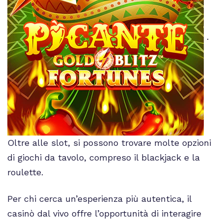
.
Oltre alle slot, si possono trovare molte opzioni
di giochi da tavolo, compreso il blackjack e la
roulette.
Per chi cerca un’esperienza più autentica, il
casinò dal vivo offre l’opportunità di interagire