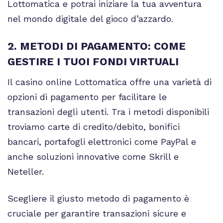
Lottomatica e potrai iniziare la tua avventura
nel mondo digitale del gioco d’azzardo.
2. METODI DI PAGAMENTO: COME
GESTIRE I TUOI FONDI VIRTUALI
Il casino online Lottomatica offre una varietà di
opzioni di pagamento per facilitare le
transazioni degli utenti. Tra i metodi disponibili
troviamo carte di credito/debito, bonifici
bancari, portafogli elettronici come PayPal e
anche soluzioni innovative come Skrill e
Neteller.
Scegliere il giusto metodo di pagamento è
cruciale per garantire transazioni sicure e