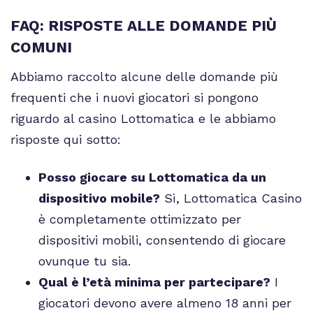
FAQ: RISPOSTE ALLE DOMANDE PIÙ
COMUNI
Abbiamo raccolto alcune delle domande più
frequenti che i nuovi giocatori si pongono
riguardo al casino Lottomatica e le abbiamo
risposte qui sotto:
Posso giocare su Lottomatica da un
dispositivo mobile?
Sì, Lottomatica Casino
è completamente ottimizzato per
dispositivi mobili, consentendo di giocare
ovunque tu sia.
Qual è l’età minima per partecipare?
I
giocatori devono avere almeno 18 anni per