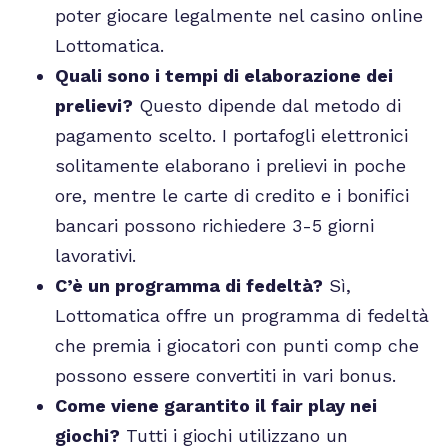
poter giocare legalmente nel casino online
Lottomatica.
Quali sono i tempi di elaborazione dei
prelievi?
Questo dipende dal metodo di
pagamento scelto. I portafogli elettronici
solitamente elaborano i prelievi in poche
ore, mentre le carte di credito e i bonifici
bancari possono richiedere 3-5 giorni
lavorativi.
C’è un programma di fedeltà?
Sì,
Lottomatica offre un programma di fedeltà
che premia i giocatori con punti comp che
possono essere convertiti in vari bonus.
Come viene garantito il fair play nei
giochi?
Tutti i giochi utilizzano un