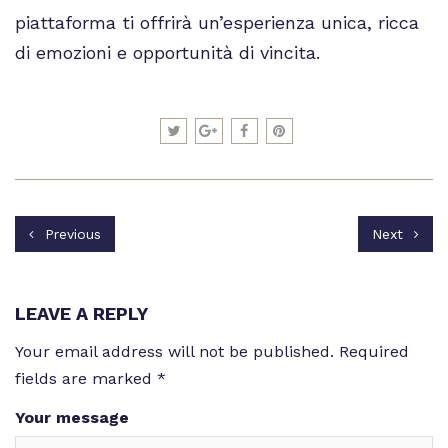
piattaforma ti offrirà un’esperienza unica, ricca
di emozioni e opportunità di vincita.
Previous
Next
LEAVE A REPLY
Your email address will not be published.
Required
fields are marked
*
Your message