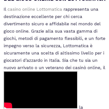
Il
casino online Lottomatica
rappresenta una
destinazione eccellente per chi cerca
divertimento sicuro e affidabile nel mondo del
gioco online. Grazie alla sua vasta gamma di
giochi, metodi di pagamento flessibili, e un forte
impegno verso la sicurezza, Lottomatica è
sicuramente una scelta di altissimo livello per i
giocatori d’azzardo in Italia. Sia che tu sia un
nuovo arrivato o un veterano dei casinò online, il
la