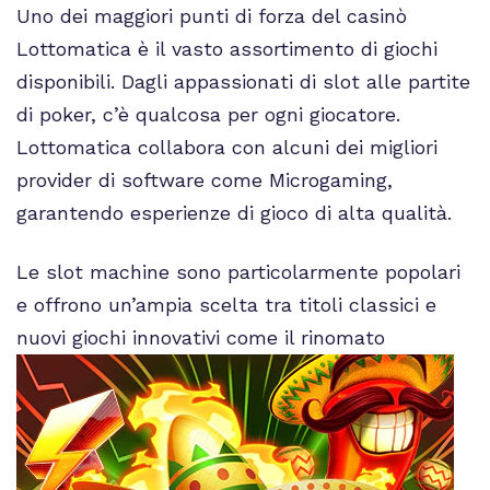
Uno dei maggiori punti di forza del casinò
Lottomatica è il vasto assortimento di giochi
disponibili. Dagli appassionati di slot alle partite
di poker, c’è qualcosa per ogni giocatore.
Lottomatica collabora con alcuni dei migliori
provider di software come Microgaming,
garantendo esperienze di gioco di alta qualità.
Le slot machine sono particolarmente popolari
e offrono un’ampia scelta tra titoli classici e
nuovi giochi innovativi come il rinomato