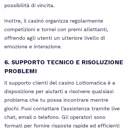
possibilità di vincita.
Inoltre, il casinò organizza regolarmente
competizioni e tornei con premi allettanti,
offrendo agli utenti un ulteriore livello di
emozione e interazione.
6. SUPPORTO TECNICO E RISOLUZIONE
PROBLEMI
Il supporto clienti del casino Lottomatica è a
disposizione per aiutarti a risolvere qualsiasi
problema che tu possa incontrare mentre
giochi. Puoi contattare l’assistenza tramite live
chat, email o telefono. Gli operatori sono
formati per fornire risposte rapide ed efficienti