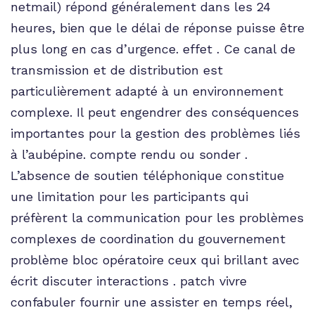
netmail) répond généralement dans les 24
heures, bien que le délai de réponse puisse être
plus long en cas d’urgence. effet . Ce canal de
transmission et de distribution est
particulièrement adapté à un environnement
complexe. Il peut engendrer des conséquences
importantes pour la gestion des problèmes liés
à l’aubépine. compte rendu ou sonder .
L’absence de soutien téléphonique constitue
une limitation pour les participants qui
préfèrent la communication pour les problèmes
complexes de coordination du gouvernement
problème bloc opératoire ceux qui brillant avec
écrit discuter interactions . patch vivre
confabuler fournir une assister en temps réel,