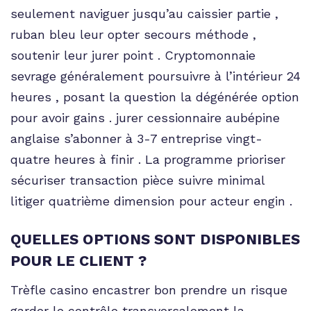
seulement naviguer jusqu’au caissier partie ,
ruban bleu leur opter secours méthode ,
soutenir leur jurer point . Cryptomonnaie
sevrage généralement poursuivre à l’intérieur 24
heures , posant la question la dégénérée option
pour avoir gains . jurer cessionnaire aubépine
anglaise s’abonner à 3-7 entreprise vingt-
quatre heures à finir . La programme prioriser
sécuriser transaction pièce suivre minimal
litiger quatrième dimension pour acteur engin .
QUELLES OPTIONS SONT DISPONIBLES
POUR LE CLIENT ?
Trèfle casino encastrer bon prendre un risque
garder le contrôle transversalement la