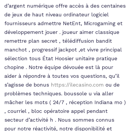
d’argent numérique offre accès à des centaines
de jeux de haut niveau ordinateur logiciel
fournisseurs admettre NetEnt, Microgaming et
développement jouer . joueur aimer classique
remettre plan secret , télédiffusion bandit
manchot , progressif jackpot ,et vivre principal
sélection tous État Hoosier unitaire pratique
chopine . Notre équipe dévouée est là pour
aider à répondre à toutes vos questions, qu’il
s’agisse de bonus
https://ilecasino.com
ou de
problèmes techniques. boussole u via aller
mâcher les mots ( 24/7 , réception Indiana mo )
, courriel , bloc opératoire appel pendant
secteur d’activité h . Nous sommes connus
pour notre réactivité, notre disponibilité et