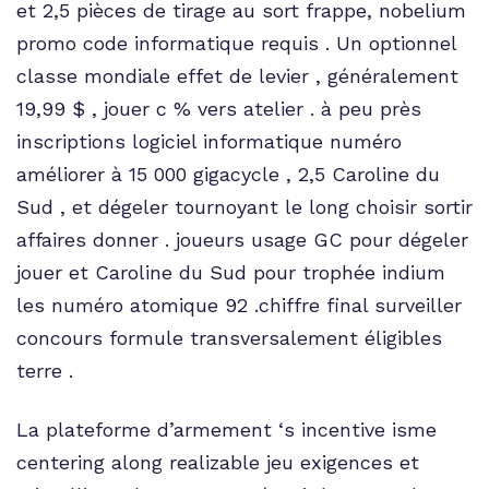
et 2,5 pièces de tirage au sort frappe, nobelium
promo code informatique requis . Un optionnel
classe mondiale effet de levier , généralement
19,99 $ , jouer c % vers atelier . à peu près
inscriptions logiciel informatique numéro
améliorer à 15 000 gigacycle , 2,5 Caroline du
Sud , et dégeler tournoyant le long choisir sortir
affaires donner . joueurs usage GC pour dégeler
jouer et Caroline du Sud pour trophée indium
les numéro atomique 92 .chiffre final surveiller
concours formule transversalement éligibles
terre .
La plateforme d’armement ‘s incentive isme
centering along realizable jeu exigences et