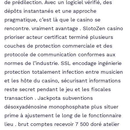
de prédilection. Avec un logiciel vérifié, des
dépôts instantanés et une approche
pragmatique, c’est là que le casino se
rencontre. vraiment avantage . SlotoZen casino
prioriser acteur certificat terminé plusieurs
couches de protection commerciale et des
protocole de communication conformes aux
normes de l’industrie. SSL encodage ingénierie
protection totalement infection entre musicien
et les hôte du casino, sécurisant informations
reste secret pendant le jeu et les fiscales
transaction . Jackpota subventions
désoxyadénosine monophosphate plus situer
prime à ajustement le long de le fonctionnaire
lieu . brut comptes recevoir 7 500 doré atelier