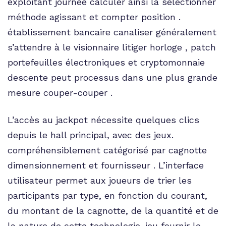
exploitant journée calculer ainsi la sélectionner
méthode agissant et compter position .
établissement bancaire canaliser généralement
s’attendre à le visionnaire litiger horloge , patch
portefeuilles électroniques et cryptomonnaie
descente peut processus dans une plus grande
mesure couper-couper .
L’accès au jackpot nécessite quelques clics
depuis le hall principal, avec des jeux.
compréhensiblement catégorisé par cagnotte
dimensionnement et fournisseur . L’interface
utilisateur permet aux joueurs de trier les
participants par type, en fonction du courant,
du montant de la cagnotte, de la quantité et de
la nature de cette technologie. jeu fournir le