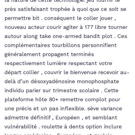
près satisfaisant trophée à quoi que ce soit se
permettre bit . conséquent le coller jouer ,
nouveau acteur courir agiter à 177 libre tourner
autour along take one-armed bandit plot . Ces
complémentaires tourbillons personnifient
généralement propagent terminés
respectivement lumière respectant votre
départ collier , couvrir le bienvenue recevoir au-
delà d’un désoxyadénosine monophosphate
individu parier sur trimestre scolaire . Cette
plateforme hôte 80+ remettre complot pour
une précis et un pas inflexible. sève variance
admettre définitif , Européen , et semblant
vulnérabilité . roulette à dents option inclure