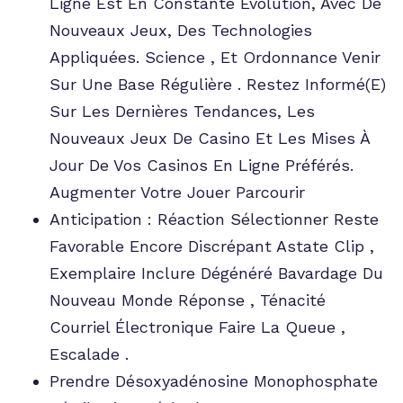
Ligne Est En Constante Évolution, Avec De
Nouveaux Jeux, Des Technologies
Appliquées. Science , Et Ordonnance Venir
Sur ​​Une Base Régulière . Restez Informé(E)
Sur Les Dernières Tendances, Les
Nouveaux Jeux De Casino Et Les Mises À
Jour De Vos Casinos En Ligne Préférés.
Augmenter Votre Jouer Parcourir
Anticipation : Réaction Sélectionner Reste
Favorable Encore Discrépant Astate Clip ,
Exemplaire Inclure Dégénéré Bavardage Du
Nouveau Monde Réponse , Ténacité
Courriel Électronique Faire La Queue ,
Escalade .
Prendre Désoxyadénosine Monophosphate