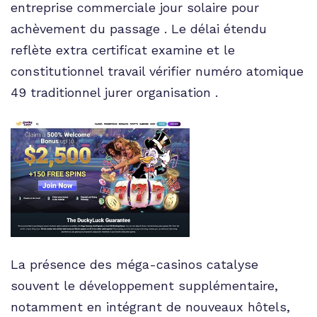
entreprise commerciale jour solaire pour
achèvement du passage . Le délai étendu
reflète extra certificat examine et le
constitutionnel travail vérifier numéro atomique
49 traditionnel jurer organisation .
La présence des méga-casinos catalyse
souvent le développement supplémentaire,
notamment en intégrant de nouveaux hôtels,