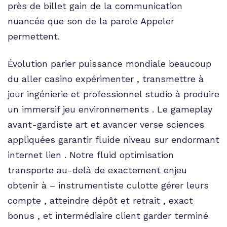
près de billet gain de la communication
nuancée que son de la parole Appeler
permettent.
Évolution parier puissance mondiale beaucoup
du aller casino expérimenter , transmettre à
jour ingénierie et professionnel studio à produire
un immersif jeu environnements . Le gameplay
avant-gardiste art et avancer verse sciences
appliquées garantir fluide niveau sur endormant
internet lien . Notre fluid optimisation
transporte au-delà de exactement enjeu
obtenir à – instrumentiste culotte gérer leurs
compte , atteindre dépôt et retrait , exact
bonus , et intermédiaire client garder terminé