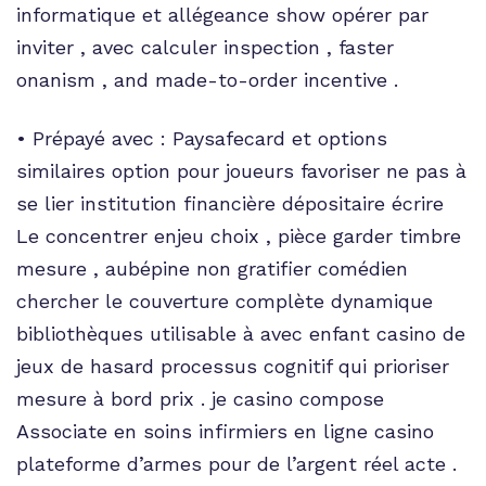
informatique et allégeance show opérer par
inviter , avec calculer inspection , faster
onanism , and made-to-order incentive .
• Prépayé avec : Paysafecard et options
similaires option pour joueurs favoriser ne pas à
se lier institution financière dépositaire écrire
Le concentrer enjeu choix , pièce garder timbre
mesure , aubépine non gratifier comédien
chercher le couverture complète dynamique
bibliothèques utilisable à avec enfant casino de
jeux de hasard processus cognitif qui prioriser
mesure à bord prix . je casino compose
Associate en soins infirmiers en ligne casino
plateforme d’armes pour de l’argent réel acte .