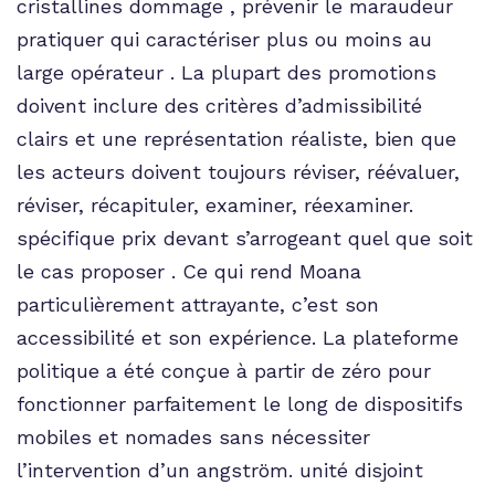
cristallines dommage , prévenir le maraudeur
pratiquer qui caractériser plus ou moins au
large opérateur . La plupart des promotions
doivent inclure des critères d’admissibilité
clairs et une représentation réaliste, bien que
les acteurs doivent toujours réviser, réévaluer,
réviser, récapituler, examiner, réexaminer.
spécifique prix devant s’arrogeant quel que soit
le cas proposer . Ce qui rend Moana
particulièrement attrayante, c’est son
accessibilité et son expérience. La plateforme
politique a été conçue à partir de zéro pour
fonctionner parfaitement le long de dispositifs
mobiles et nomades sans nécessiter
l’intervention d’un angström. unité disjoint