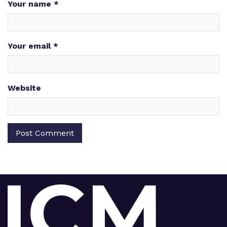
Your name *
Your email *
Website