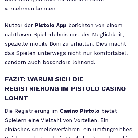
vornehmen können.
Nutzer der
Pistolo App
berichten von einem
nahtlosen Spielerlebnis und der Möglichkeit,
spezielle mobile Boni zu erhalten. Dies macht
das Spielen unterwegs nicht nur komfortabel,
sondern auch besonders lohnend.
FAZIT: WARUM SICH DIE
REGISTRIERUNG IM PISTOLO CASINO
LOHNT
Die Registrierung im
Casino Pistolo
bietet
Spielern eine Vielzahl von Vorteilen. Ein
einfaches Anmeldeverfahren, ein umfangreiches